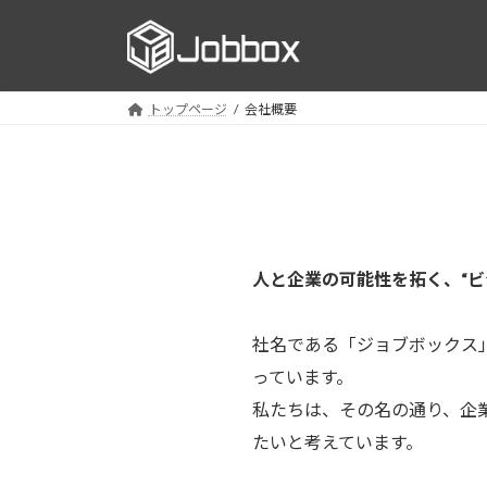
コ
ナ
ン
ビ
テ
ゲ
ン
ー
トップページ
会社概要
ツ
シ
へ
ョ
ス
ン
キ
に
ッ
移
プ
動
人と企業の可能性を拓く、“ビ
社名である「ジョブボックス
っています。
私たちは、その名の通り、企
たいと考えています。