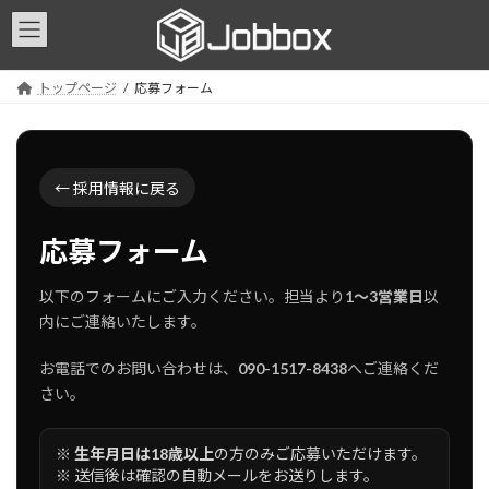
コ
ナ
ン
ビ
テ
ゲ
ン
ー
トップページ
応募フォーム
ツ
シ
へ
ョ
ス
ン
キ
に
ッ
移
← 採用情報に戻る
プ
動
応募フォーム
以下のフォームにご入力ください。担当より
1〜3営業日
以
内にご連絡いたします。
お電話でのお問い合わせは、
090-1517-8438
へご連絡くだ
さい。
※
生年月日は18歳以上
の方のみご応募いただけます。
※ 送信後は確認の自動メールをお送りします。